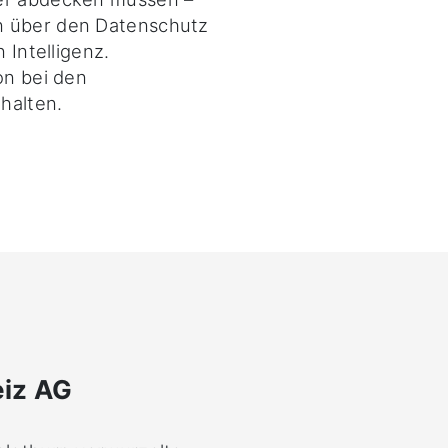
n über den Datenschutz
 Intelligenz.
on bei den
halten.
eiz AG