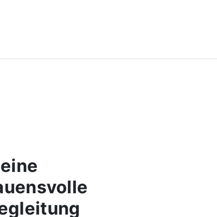
 eine
auensvolle
egleitung