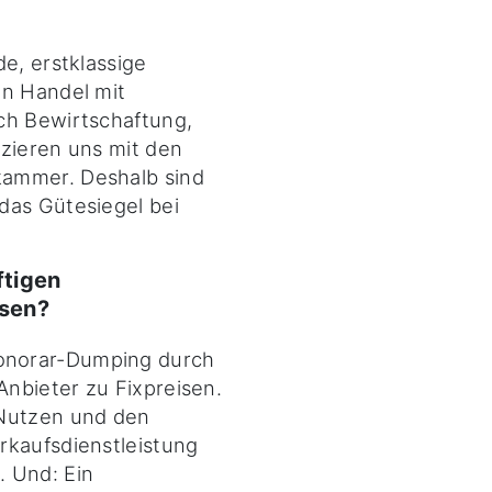
e, erstklassige
en Handel mit
ch Bewirtschaftung,
izieren uns mit den
kammer. Deshalb sind
das Gütesiegel bei
ftigen
sen?
onorar-Dumping durch
nbieter zu Fixpreisen.
 Nutzen und den
rkaufsdienstleistung
. Und: Ein