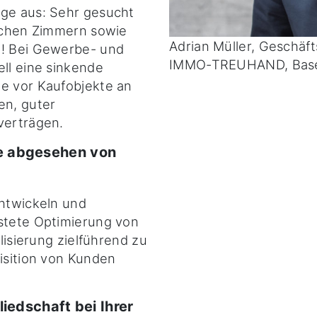
age aus: Sehr gesucht
lichen Zimmern sowie
Adrian Müller, Geschä
e! Bei Gewerbe- und
IMMO-TREUHAND, Bas
ell eine sinkende
ie vor Kaufobjekte an
en, guter
verträgen.
e abgesehen von
entwickeln und
 stete Optimierung von
alisierung zielführend zu
uisition von Kunden
iedschaft bei Ihrer