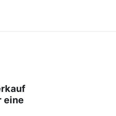
erkauf
r eine
»