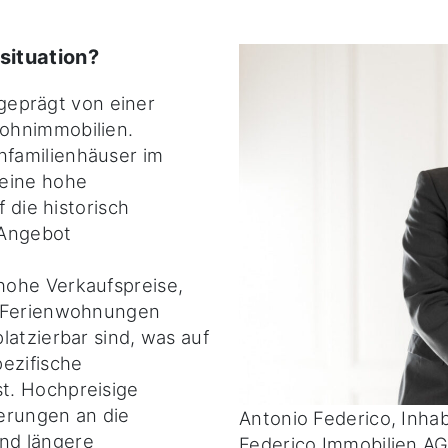
situation?
, geprägt von einer
ohnimmobilien.
familienhäuser im
 eine hohe
f die historisch
 Angebot
hohe Verkaufspreise,
e Ferienwohnungen
latzierbar sind, was auf
ezifische
t. Hochpreisige
erungen an die
Antonio Federico, Inha
nd längere
Federico Immobilien AG