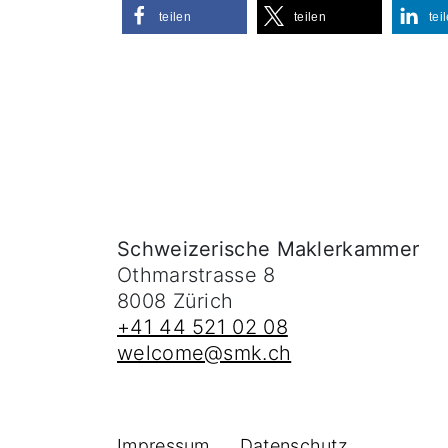
teilen
teilen
tei
Schweizerische Maklerkammer
Othmarstrasse 8
8008
Zürich
+41 44 521 02 08
welcome@smk.ch
Impressum
Datenschutz