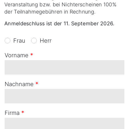
Veranstaltung bzw. bei Nichterscheinen 100%
der Teilnahmegebühren in Rechnung.
Anmeldeschluss ist der 11. September 2026.
A
Frau
Herr
n
r
Vorname
*
e
d
e
Nachname
*
*
Firma
*