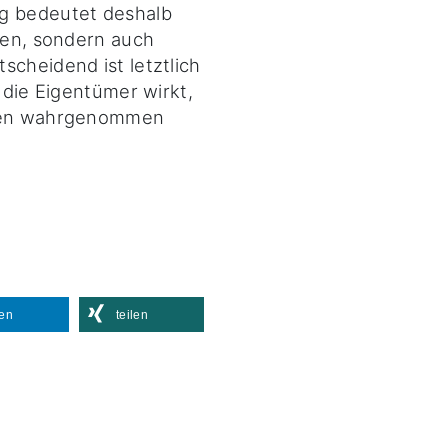
ng bedeutet deshalb
llen, sondern auch
scheidend ist letztlich
r die Eigentümer wirkt,
nten wahrgenommen
len
teilen