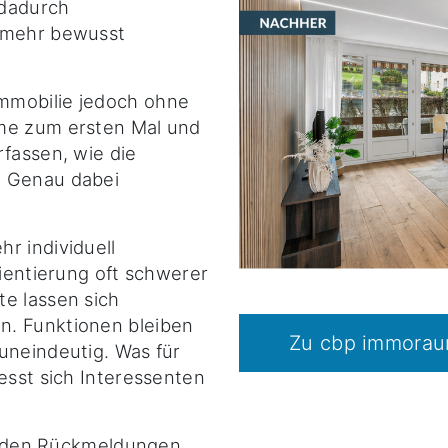
 dadurch
t mehr bewusst
mmobilie jedoch ohne
ume zum ersten Mal und
rfassen, wie die
. Genau dabei
r individuell
rientierung oft schwerer
te lassen sich
n. Funktionen bleiben
Zu cbp immora
uneindeutig. Was für
esst sich Interessenten
 in den Rückmeldungen